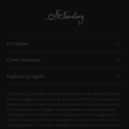
Chi siamo
Come Funziona
MISSION E VALORI
ORGANIZZAZIONI
Esplora i progetti
INTESA SANPAOLO
COME FUNZIONA
CONTATTI
PRINCIPALI DIRITTI DEL SOSTENITORE
FAQ
SOCIAL CARE
For Funding è la piattaforma di Intesa Sanpaolo per la raccolta di fondi in
Contattaci al 800.303.303; selezionare 1, poi 4
favore di progetti solidali promossi da selezionate ONP. For Funding è una
HEALTH AND RESEARCH
piattaforma di donazione e non di investimento; pertanto, questo servizio
DIVERSITY AND INCLUSION
di crowdfunding non è soggetto ad autorizzazione o vigilanza da parte
della Banca d'Italia o della Consob. A questo servizio non si applicano le
CULTURE AND SPORT
regole e le tutele previste dal Regolamento europeo sui fornitori di servizi
ENVIRONMENT
di crowdfunding n. 1503/2020. Formula è l'iniziativa di Intesa Sanpaolo, in