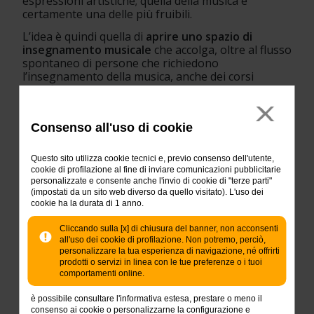
espressioni artistiche; quella della musica è 
certamente una delle più fruibili.
L’idea è quindi quella di 
aprire uno spazio di 
insegnamento musicale 
che accolga, oltre al flusso 
spontaneo di persone che richiedono 
l’insegnamento della musica, anche dei corsi 
specifici, sviluppando una didattica musicale 
sperimentale e specifica per 
l’insegnamento 
rivolto a persone con fragilità/disabilità.
Consenso all'uso di cookie
Raccogliendo la cifra di 5.000 euro potremo 
acquistare 6 nuovi strumenti e attivare 4 corsi di 
Questo sito utilizza cookie tecnici e, previo consenso dell'utente,
musica.
cookie di profilazione al fine di inviare comunicazioni pubblicitarie
personalizzate e consente anche l'invio di cookie di "terze parti"
Azioni progettuali 
(impostati da un sito web diverso da quello visitato). L'uso dei
cookie ha la durata di 1 anno.
Utilizzare la musica come mezzo di 
aggregazione e socializzazione
: la musica 
Cliccando sulla [x] di chiusura del banner, non acconsenti
possiede la capacità straordinaria di influire 
all'uso dei cookie di profilazione. Non potremo, perciò,
positivamente sui nostri stati d’animo 
personalizzare la tua esperienza di navigazione, né offrirti
permettendoci di rilassarci, di provare 
prodotti o servizi in linea con le tue preferenze o i tuoi
comportamenti online.
emozioni profonde, di sognare, di trovare 
benessere e serenità. Ma la musica è anche 
è possibile consultare l'informativa estesa, prestare o meno il
in grado di stimolare degli atteggiamenti 
consenso ai cookie o personalizzarne la configurazione e