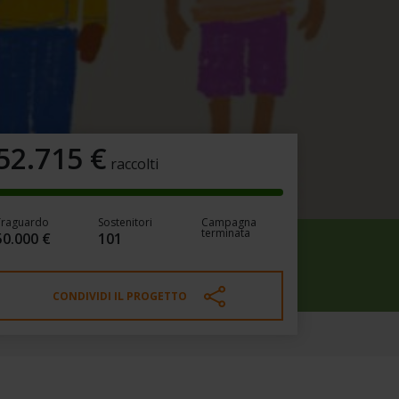
52.715
€
raccolti
Traguardo
Sostenitori
Campagna
terminata
50.000 €
101
CONDIVIDI IL PROGETTO