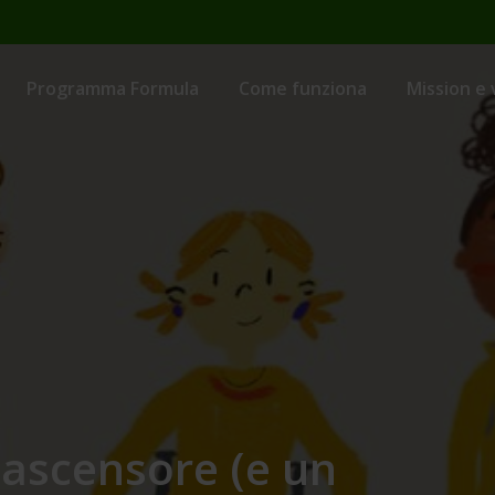
Programma Formula
Come funziona
Mission e 
 ascensore (e un