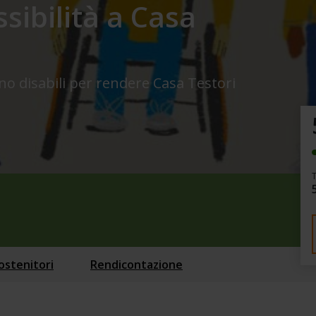
sibilità a Casa
o disabili per rendere Casa Testori
ostenitori
Rendicontazione