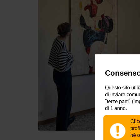
Consenso 
Questo sito util
di inviare comun
"terze parti" (i
di 1 anno.
Clic
prof
né o