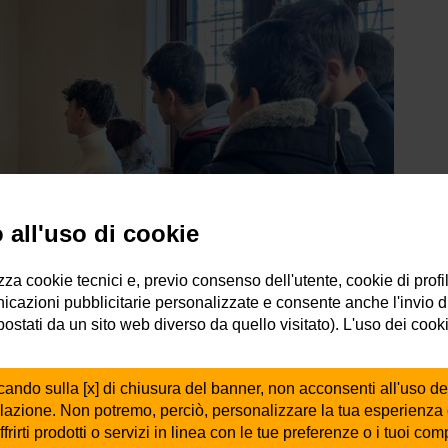
all'uso di cookie
izza cookie tecnici e, previo consenso dell'utente, cookie di profi
icazioni pubblicitarie personalizzate e consente anche l'invio d
mpostati da un sito web diverso da quello visitato). L'uso dei cook
cando sulla [x] di chiusura del banner, non acconsenti all'uso de
ilazione. Non potremo, perciò, personalizzare la tua esperienza
ffrirti prodotti o servizi in linea con le tue preferenze o i tuoi co