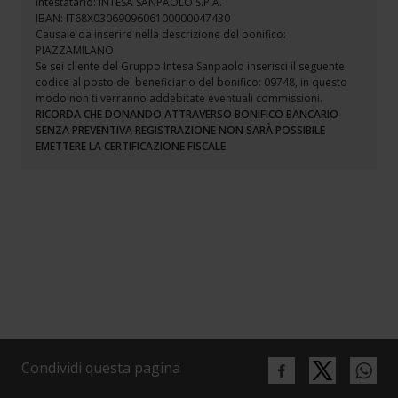
Intestatario: INTESA SANPAOLO S.P.A.
IBAN: IT68X0306909606100000047430
Causale da inserire nella descrizione del bonifico:
PIAZZAMILANO
Se sei cliente del Gruppo Intesa Sanpaolo inserisci il seguente
codice al posto del beneficiario del bonifico: 09748, in questo
modo non ti verranno addebitate eventuali commissioni.
RICORDA CHE DONANDO ATTRAVERSO BONIFICO BANCARIO
SENZA PREVENTIVA REGISTRAZIONE NON SARÀ POSSIBILE
EMETTERE LA CERTIFICAZIONE FISCALE
Condividi questa pagina