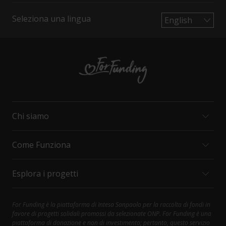
Seleziona una lingua
Chi siamo
Come Funziona
MISSION E VALORI
ORGANIZZAZIONI
Esplora i progetti
INTESA SANPAOLO
COME FUNZIONA
CONTATTI
PRINCIPALI DIRITTI DEL SOSTENITORE
FAQ
SOCIAL CARE
For Funding è la piattaforma di Intesa Sanpaolo per la raccolta di fondi in
Contattaci al 800.303.303; selezionare 1, poi 4
favore di progetti solidali promossi da selezionate ONP. For Funding è una
HEALTH AND RESEARCH
piattaforma di donazione e non di investimento; pertanto, questo servizio