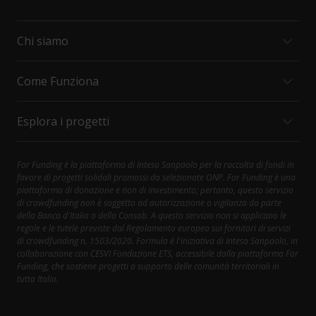
Chi siamo
Come Funziona
MISSION E VALORI
ORGANIZZAZIONI
Esplora i progetti
INTESA SANPAOLO
COME FUNZIONA
CONTATTI
PRINCIPALI DIRITTI DEL SOSTENITORE
FAQ
SOCIAL CARE
For Funding è la piattaforma di Intesa Sanpaolo per la raccolta di fondi in
Contattaci al 800.303.303; selezionare 1, poi 4
favore di progetti solidali promossi da selezionate ONP. For Funding è una
HEALTH AND RESEARCH
piattaforma di donazione e non di investimento; pertanto, questo servizio
DIVERSITY AND INCLUSION
di crowdfunding non è soggetto ad autorizzazione o vigilanza da parte
della Banca d'Italia o della Consob. A questo servizio non si applicano le
CULTURE AND SPORT
regole e le tutele previste dal Regolamento europeo sui fornitori di servizi
ENVIRONMENT
di crowdfunding n. 1503/2020. Formula è l'iniziativa di Intesa Sanpaolo, in
collaborazione con CESVI Fondazione ETS, accessibile dalla piattaforma For
Funding, che sostiene progetti a supporto delle comunità territoriali in
tutta Italia.