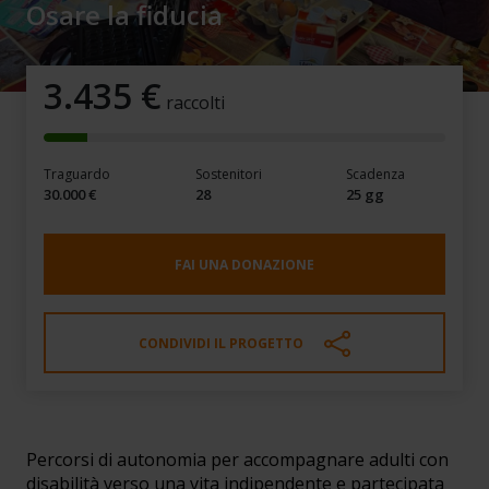
Osare la fiducia
3.435
€
raccolti
Traguardo
Sostenitori
Scadenza
30.000 €
28
25 gg
FAI UNA DONAZIONE
CONDIVIDI IL PROGETTO
Osare la fiducia
Percorsi di autonomia per accompagnare adulti con
disabilità verso una vita indipendente e partecipata