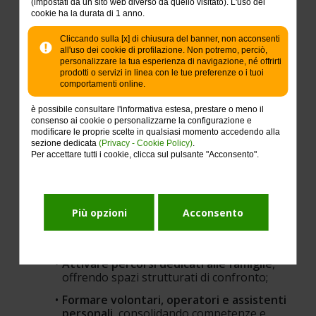
(impostati da un sito web diverso da quello visitato). L'uso dei
Attraverso questo percorso si rafforza la 
capacità 
cookie ha la durata di 1 anno.
di autodeterminazione e partecipazione sociale
dei beneficiari coinvolti, si promuovono 
relazioni 
Cliccando sulla [x] di chiusura del banner, non acconsenti
all'uso dei cookie di profilazione. Non potremo, perciò,
familiari più equilibrate e collaborative
 e si 
personalizzare la tua esperienza di navigazione, né offrirti
rendono più solidi e sostenibili i percorsi di 
prodotti o servizi in linea con le tue preferenze o i tuoi
autonomia abitativa. Allo stesso tempo si consolida 
comportamenti online.
una 
rete territoriale più consapevole e 
corresponsabile
, capace di sostenere nel tempo 
è possibile consultare l'informativa estesa, prestare o meno il
una cultura dell’autonomia fondata su 
consenso ai cookie o personalizzarne la configurazione e
competenze, fiducia e collaborazione.
modificare le proprie scelte in qualsiasi momento accedendo alla
sezione dedicata
(Privacy - Cookie Policy)
.
Il contributo di ciascun donatore sarà quindi 
Per accettare tutti i cookie, clicca sul pulsante "Acconsento".
fondamentale e permetterà di:
Garantire la presenza di educatori, 
psicologi e formatori qualificati;
Più opzioni
Acconsento
Realizzare laboratori per le persone con 
disabilità
, con materiali didattici adeguati;
Attivare percorsi dedicati alle famiglie
, 
offrendo spazi strutturati di confronto;
Formare volontari, operatori e assistenti 
personali
, consolidando competenze e 