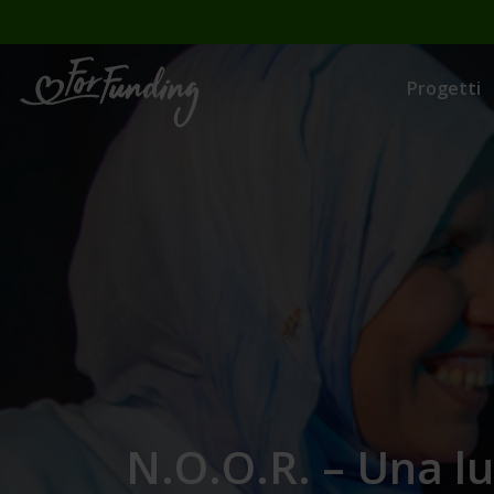
Progetti
N.O.O.R. – Una l