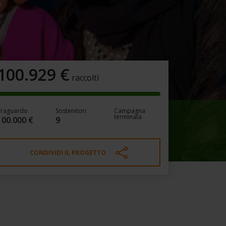
100.929
€
raccolti
Traguardo
Sostenitori
Campagna
terminata
100.000 €
9
CONDIVIDI IL PROGETTO