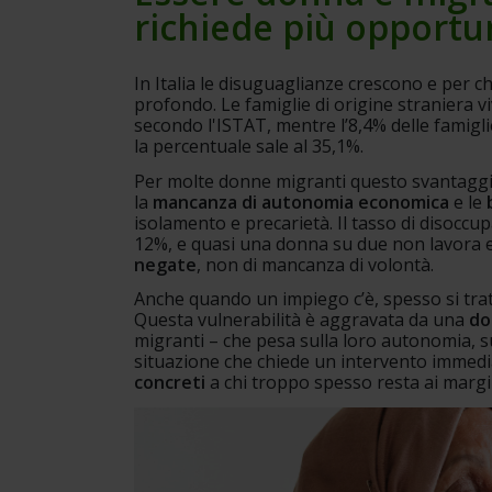
richiede più opportu
In Italia le disuguaglianze crescono e per chi
profondo. Le famiglie di origine straniera v
secondo l'ISTAT, mentre l’8,4% delle famiglie
la percentuale sale al 35,1%.
Per molte donne migranti questo svantaggi
la 
mancanza di autonomia economica
 e le
 
isolamento e precarietà. Il tasso di disoccu
12%, e quasi una donna su due non lavora e 
negate
, non di mancanza di volontà.
Anche quando un impiego c’è, spesso si tratt
Questa vulnerabilità è aggravata da una 
do
migranti – che pesa sulla loro autonomia, sull
situazione che chiede un intervento immedia
concreti
 a chi troppo spesso resta ai margi