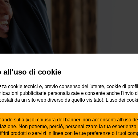
all'uso di cookie
izza cookie tecnici e, previo consenso dell'utente, cookie di profi
icazioni pubblicitarie personalizzate e consente anche l'invio d
mpostati da un sito web diverso da quello visitato). L'uso dei cook
cando sulla [x] di chiusura del banner, non acconsenti all'uso de
ilazione. Non potremo, perciò, personalizzare la tua esperienza
ffrirti prodotti o servizi in linea con le tue preferenze o i tuoi co