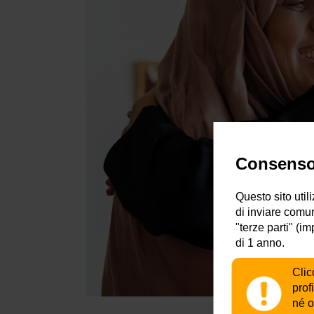
Consenso 
Questo sito util
di inviare comun
"terze parti" (i
di 1 anno.
Clic
prof
né o