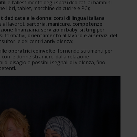
ili e l'allestimento degli spazi dedicati ai bambini 
me libri, tablet, macchine da cucire e PC);
t dedicate alle donne
: 
corsi di lingua italiana 
 al lavoro), 
sartoria, manicure, competenze 
zione finanziaria
; 
servizio di baby-sitting
 per 
i formativi; 
orientamento al lavoro e ai servizi del 
sultori e dei centri antiviolenza;
lle operatrici coinvolte
, fornendo strumenti per 
con le donne straniere: dalla relazione 
i di disagio o possibili segnali di violenza, fino 
petenti.