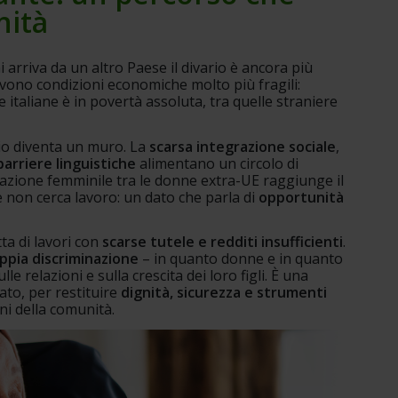
nità
 arriva da un altro Paese il divario è ancora più 
ivono condizioni economiche molto più fragili: 
 italiane è in povertà assoluta, tra quelle straniere 
o diventa un muro. La 
scarsa integrazione sociale
, 
barriere linguistiche
 alimentano un circolo di 
pazione femminile tra le donne extra-UE raggiunge il 
non cerca lavoro: un dato che parla di 
opportunità 
a di lavori con 
scarse tutele e redditi insufficienti
. 
ppia discriminazione
 – in quanto donne e in quanto 
e relazioni e sulla crescita dei loro figli. È una 
to, per restituire 
dignità, sicurezza e strumenti 
ni della comunità.