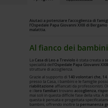
Aiutaci a potenziare l’accoglienza di fami
l’Ospedale Papa Giovanni XXIII di Bergamo p
malattia.
Al fianco dei bambini
La 
Casa di Leo a Treviolo
 è stata creata a 
s
specialità dell’
Ospedale Papa Giovanni XXII
strutture di accoglienza.
Grazie al supporto di 
140 volontari che, 14 
presso la Casa, i bambini e le famiglie pos
riabilitazione 
affiancati da professionisti. O
e i 
loro familiari
 trovano 
accoglienza
, 
rispo
mai soli in questa difficile fase della vita. A 
questa è pensata e progettata specificatamen
bambini, offrendo inoltre la 
permanenza gra