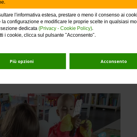
ne.
, per dare ai bambini la possibilità di giocare 
 grazie all’offerta di attività in funzione dell’età e 
ultare l'informativa estesa, prestare o meno il consenso ai cook
 la configurazione e modificare le proprie scelte in qualsiasi m
 finanziare:
 sezione dedicata
(Privacy - Cookie Policy)
.
tti i cookie, clicca sul pulsante "Acconsento".
l’acquisto degli arredi e dei giochi
, per minori 
sità e interessi completamente differenti in funzione 
quisto di alcune attrezzature per la riabilitazione
Più opzioni
Acconsento
 esterno
, dell’area dedicata all’orto e alla scoperta 
area verde di proprietà della Casa, recintata e 