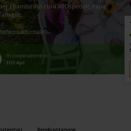
per i bambini in cura all’Ospedale Papa
famiglie.
Network di Formula
In cooperazione con
EOS Aps
ostenitori
Rendicontazione