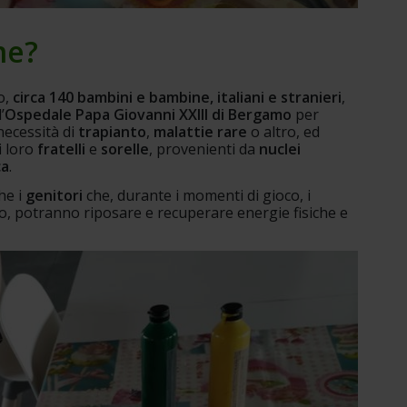
me?
, 
circa 140 bambini e bambine, italiani e stranieri
, 
’
Ospedale Papa Giovanni XXIII di Bergamo
 per 
necessità di 
trapianto
, 
malattie rare
 o altro, ed 
 loro 
fratelli 
e 
sorelle
, provenienti da 
nuclei 
ca
.
e i 
genitori 
che, durante i momenti di gioco, i 
erno, potranno riposare e recuperare energie fisiche e 