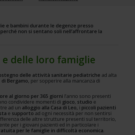
glie e bambini durante le degenze presso 
erché non si sentano soli nell’affrontare la 
 e delle loro famiglie
ostegno delle attività sanitarie pediatriche
 ad alta 
I di Bergamo
, per sopperire alla mancanza di 
ore al giorno per 365 giorni
 l’anno sono presenti 
sono condividere momenti di 
gioco
, 
studio 
e 
ltre ad un 
alloggio alla Casa di Leo,
 i 
piccoli pazienti
sta 
e 
supporto 
ad ogni necessità per non sentirsi 
differenza delle altre strutture presenti sul territorio, 
te per i giovani pazienti ed in particolare i 
tuita per le famiglie in difficoltà economica
.