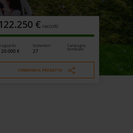
122.250
€
raccolti
Traguardo
Sostenitori
Campagna
terminata
120.000 €
27
CONDIVIDI IL PROGETTO