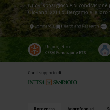
Nuovi spazi gioco e di condivisione 
Giovanni XXIII di Bergamo e le loro 
Lombardia
Health and Research
Un progetto di
CESVI Fondazione ETS
Con il supporto di:
Il progetto
Approfondisci
S