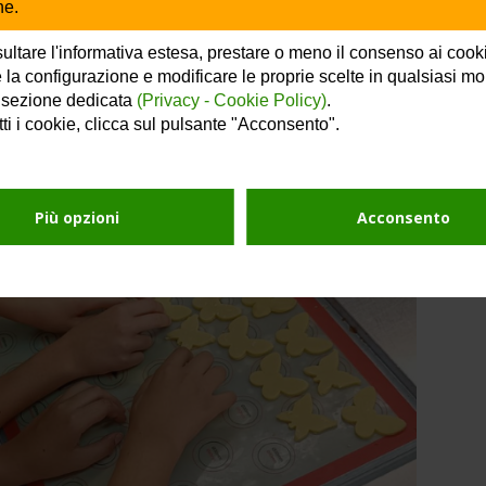
ne.
estito un nuovo bar
 dove gli ospiti degli eventi e delle 
i di Frolla come biscotti, cioccolate e dolciumi. 
ultare l'informativa estesa, prestare o meno il consenso ai cook
 la configurazione e modificare le proprie scelte in qualsiasi m
 sezione dedicata
(Privacy - Cookie Policy)
.
tti i cookie, clicca sul pulsante "Acconsento".
Più opzioni
Acconsento