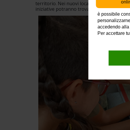
onli
territorio. Nei nuovi locali, verrà inoltre 
all
iniziative potranno trovare gli stessi prodott
è possibile cons
personalizzarne
accedendo alla
Per accettare tu