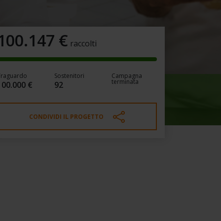
100.147
€
raccolti
Traguardo
Sostenitori
Campagna
terminata
100.000 €
92
CONDIVIDI IL PROGETTO