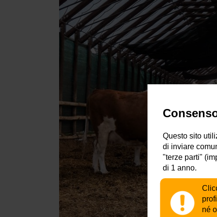
Consenso 
Questo sito util
di inviare comun
"terze parti" (i
di 1 anno.
Clic
prof
né o