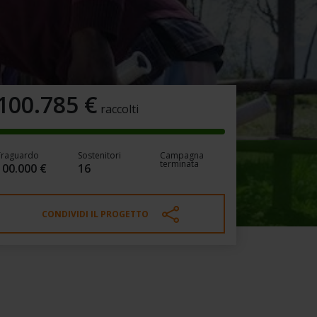
100.785
€
raccolti
Traguardo
Sostenitori
Campagna
terminata
100.000 €
16
CONDIVIDI IL PROGETTO