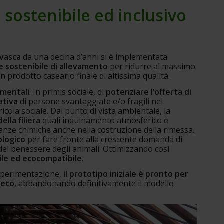
 sostenibile ed inclusivo 
o
vasca 
da una decina d’anni si è implementata 
 sostenibile di allevamento 
per ridurre al massimo 
un prodotto caseario finale di altissima qualità. 
amentali
. In primis sociale, di 
potenziare l’offerta di 
ativa
 di persone svantaggiate e/o fragili nel 
ricola sociale. Dal punto di vista ambientale, la 
ella filiera
 quali inquinamento atmosferico e 
tanze chimiche anche nella costruzione della rimessa. 
ologico 
per fare fronte alla crescente domanda di 
 del benessere degli animali. Ottimizzando così 
ile ed ecocompatibile
. 
a sperimentazione,
 il prototipo iniziale è pronto per 
eto,
 abbandonando definitivamente il modello 