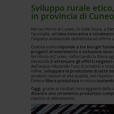
Sviluppo rurale etico,
in provincia di Cune
Nel territorio di Cuneo, in Valle Stura, a 
Cer
l’ecostalla, 
un'idea innovativa e totalmente
l’impatto ambientale dell’attività ed offrire 
Questa scelta 
risponde a tre bisogni fond
progetti di inserimento e inclusione lavor
territorio di Cuneo, rafforzando la filiera ag
necessità di
 attenuare gli effetti negativi d
dell’acqua riducendo l’uso di prodotti e sos
Infine, 
sviluppare la produzione di latte bi
prodotti caseari di alta qualità, nel rispetto
l’intera 
filiera produttiva
 in ottica 
sostenib
Oggi
, grazie ai risultati incoraggianti dell
divenire uno strumento produttivo compl
classico di allevamento.