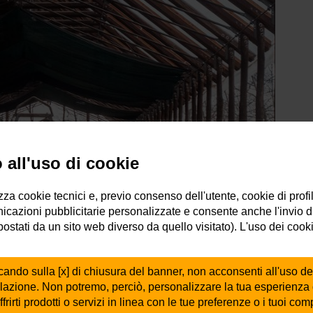
all'uso di cookie
izza cookie tecnici e, previo consenso dell'utente, cookie di profi
icazioni pubblicitarie personalizzate e consente anche l'invio d
mpostati da un sito web diverso da quello visitato). L'uso dei cook
cando sulla [x] di chiusura del banner, non acconsenti all'uso de
ilazione. Non potremo, perciò, personalizzare la tua esperienza
ffrirti prodotti o servizi in linea con le tue preferenze o i tuoi co