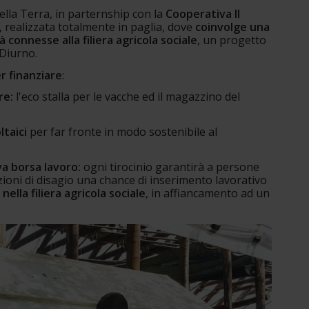
ella Terra, in parternship con la 
Cooperativa Il 
e, realizzata totalmente in paglia, dove 
coinvolge una 
à connesse alla filiera agricola sociale
, un progetto 
 Diurno.
er finanziare
:
re:
 l'eco stalla per le vacche ed il magazzino del 
ltaici 
per far fronte in modo sostenibile al 
iva borsa lavoro:
 ogni tirocinio garantirà a persone 
zioni di disagio una chance di inserimento lavorativo 
ella filiera agricola sociale
, in affiancamento ad un 