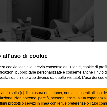
all'uso di cookie
izza cookie tecnici e, previo consenso dell'utente, cookie di profi
icazioni pubblicitarie personalizzate e consente anche l'invio d
mpostati da un sito web diverso da quello visitato). L'uso dei cook
osa vogliamo fare?
cando sulla [x] di chiusura del banner, non acconsenti all'uso de
ilazione. Non potremo, perciò, personalizzare la tua esperienza
ti
, un progetto pensato per restituire ai più giovani 
ffrirti prodotti o servizi in linea con le tue preferenze o i tuoi co