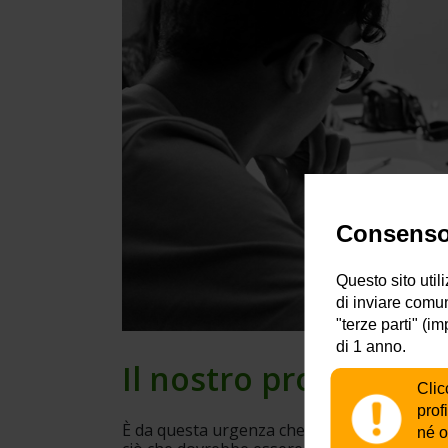
Consenso 
Questo sito util
di inviare comun
"terze parti" (i
di 1 anno.
Il nostro progetto: c
Clic
prof
È da questa urgenza che nasce
 CambiaMen
né o