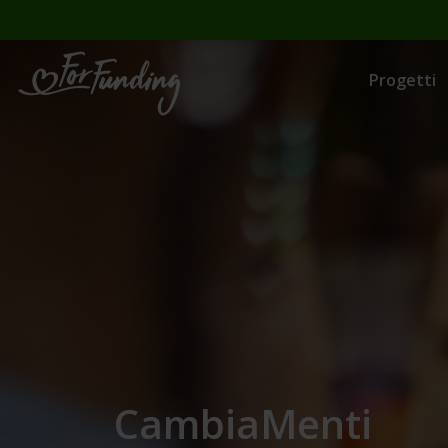
Progetti
CambiaMenti