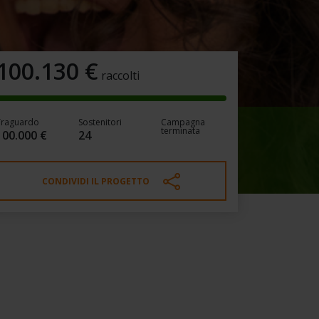
100.130
€
raccolti
Traguardo
Sostenitori
Campagna
terminata
100.000 €
24
CONDIVIDI IL PROGETTO