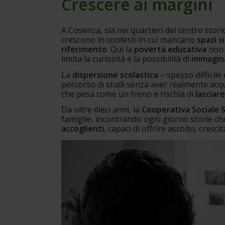
Crescere ai margini
A Cosenza, sia nei quartieri del centro storic
crescono in contesti in cui mancano 
spazi si
riferimento
. Qui la 
povertà educativa
 non 
limita la curiosità e la possibilità di 
immagina
La 
dispersione scolastica
 – spesso difficile
percorso di studi senza aver realmente acqui
che pesa come un freno e rischia di 
lasciar
Da oltre dieci anni, la 
Cooperativa Sociale
S
famiglie, incontrando ogni giorno storie c
accoglienti
, capaci di offrire ascolto, cresci