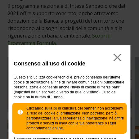
Il programma nazionale di Intesa Sanpaolo che dal
2021 offre supporto concreto, anche attraverso
donazioni della Banca, a progetti del territorio che
rispondono ai bisogni sociali delle comunità e alla
rigenerazione urbana e ambientale.
Scopri il
Programma Formula.
Consenso all'uso di cookie
Questo sito utilizza cookie tecnici e, previo consenso dell'utente,
cookie di profilazione al fine di inviare comunicazioni pubblicitarie
personalizzate e consente anche l'invio di cookie di "terze parti"
(impostati da un sito web diverso da quello visitato). L'uso dei
cookie ha la durata di 1 anno.
Cliccando sulla [x] di chiusura del banner, non acconsenti
all'uso dei cookie di profilazione. Non potremo, perciò,
personalizzare la tua esperienza di navigazione, né offrirti
prodotti o servizi in linea con le tue preferenze o i tuoi
comportamenti online.