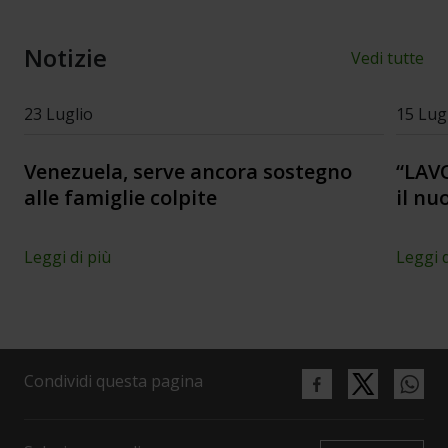
Notizie
Vedi tutte
23 Luglio
15 Lug
Venezuela, serve ancora sostegno
“LAVO
alle famiglie colpite
il nu
Leggi di più
Leggi d
Condividi questa pagina