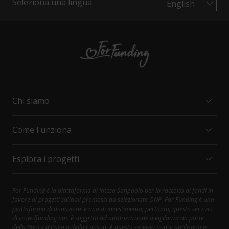
Seleziona una lingua
Chi siamo
Come Funziona
MISSION E VALORI
ORGANIZZAZIONI
Esplora i progetti
INTESA SANPAOLO
COME FUNZIONA
CONTATTI
PRINCIPALI DIRITTI DEL SOSTENITORE
FAQ
SOCIAL CARE
For Funding è la piattaforma di Intesa Sanpaolo per la raccolta di fondi in
Contattaci al 800.303.303; selezionare 1, poi 4
favore di progetti solidali promossi da selezionate ONP. For Funding è una
HEALTH AND RESEARCH
piattaforma di donazione e non di investimento; pertanto, questo servizio
DIVERSITY AND INCLUSION
di crowdfunding non è soggetto ad autorizzazione o vigilanza da parte
della Banca d'Italia o della Consob. A questo servizio non si applicano le