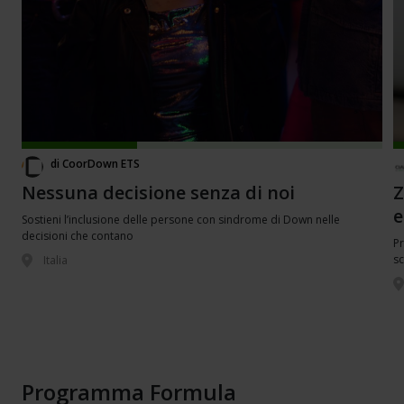
di
CoorDown ETS
Nessuna decisione senza di noi
Z
e
Sostieni l’inclusione delle persone con sindrome di Down nelle
decisioni che contano
Pr
sc
Italia
Programma Formula